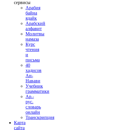
сервисы
Арабия
байна
ядайк
Арабский
алфавит
Молитвы
намаза
Курс
чтения
и
письма
40
хадисов
Ан-
Навави
Учебник
грамматики
Ар.-
рус.
словарь
онлайн
Транскрипция
Карта
сайта