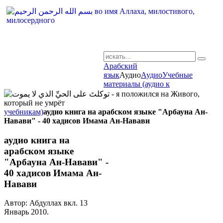
Арабский
AR-RU.RU
язык
Аудио
Аудио
Учебные
материалы (аудио к
сайт арабского языка
учебникам)
аудио книга на арабском языке "Арбауна Ан-
Навави" - 40 хадисов Имама Ан-Навави
аудио книга на
арабском языке
"Арбауна Ан-Навави" -
40 хадисов Имама Ан-
Навави
Автор: Абдуллах вкл.
13
Январь 2010
.