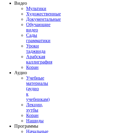
Видео
Мультики
Художественные
Документальные
Обучающие
видео
Сады
грамматики
Уроки
таджвида
Арабская
каллиграфия
Коран
Аудио
Учебные
материалы
(аудио
к
учебникам)
Лекции,
хутбы
Коран
Нашиды
Программы
Начальные