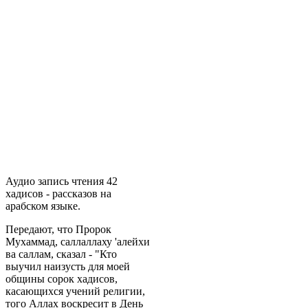
Аудио запись чтения 42
хадисов - рассказов на
арабском языке.
Передают, что Пророк
Мухаммад, саллаллаху 'алейхи
ва саллам, сказал - "Кто
выучил наизусть для моей
общины сорок хадисов,
касающихся учений религии,
того Аллах воскресит в День