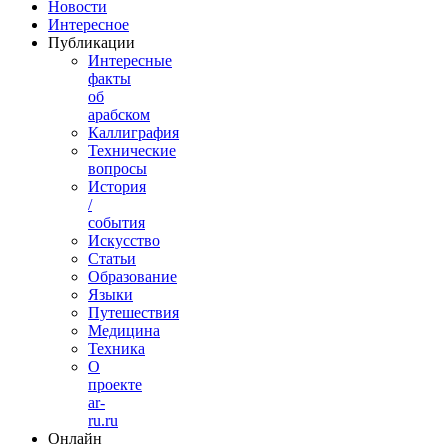
Новости
Интересное
Публикации
Интересные
факты
об
арабском
Каллиграфия
Технические
вопросы
История
/
события
Искусство
Статьи
Образование
Языки
Путешествия
Медицина
Техника
О
проекте
ar-
ru.ru
Онлайн