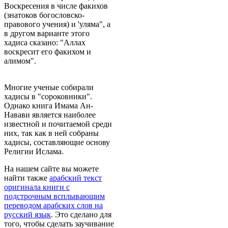
Воскресения в числе факихов
(знатоков богословско-
правового учения) и 'уляма", а
в другом варианте этого
хадиса сказано: "Аллах
воскресит его факихом и
алимом".
Многие ученые собирали
хадисы в "сороковники".
Однако книга Имама Ан-
Навави является наиболее
известной и почитаемой среди
них, так как в ней собраны
хадисы, составляющие основу
Религии Ислама.
На нашем сайте вы можете
найти также
арабский текст
оригинала книги с
подстрочным всплывающим
переводом арабских слов на
русский язык
. Это сделано для
того, чтобы сделать заучивание