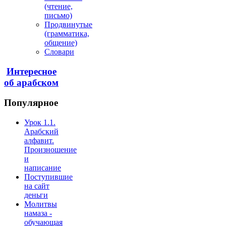
(чтение,
письмо)
Продвинутые
(грамматика,
общение)
Словари
Интересное
об арабском
Популярное
Урок 1.1.
Арабский
алфавит.
Произношение
и
написание
Поступившие
на сайт
деньги
Молитвы
намаза -
обучающая