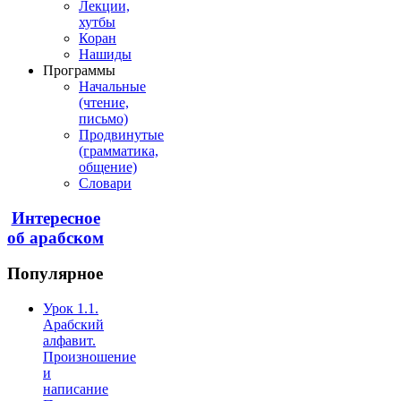
Лекции,
хутбы
Коран
Нашиды
Программы
Начальные
(чтение,
письмо)
Продвинутые
(грамматика,
общение)
Словари
Интересное
об арабском
Популярное
Урок 1.1.
Арабский
алфавит.
Произношение
и
написание