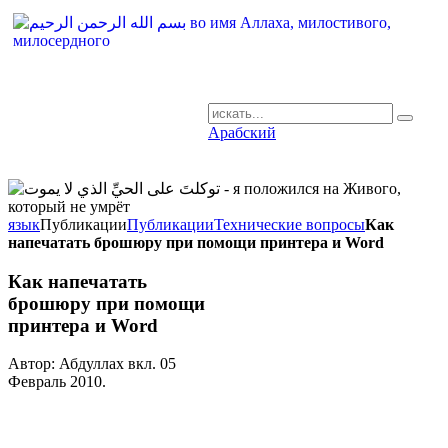
Арабский
AR-RU.RU
сайт арабского языка
язык
Публикации
Публикации
Технические вопросы
Как
напечатать брошюру при помощи принтера и Word
Как напечатать
брошюру при помощи
принтера и Word
Автор: Абдуллах вкл.
05
Февраль 2010
.