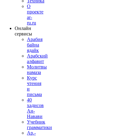
Техника
О
проекте
ar-
ru.ru
Онлайн
сервисы
Арабия
байна
ядайк
Арабский
алфавит
Молитвы
намаза
Курс
чтения
и
письма
40
хадисов
Ан-
Навави
Учебник
грамматики
Ар.-