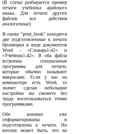
(В статье разбирается пример
печати учебника арабского
языка. Для печати других
файлов все действия
аналогичные)
В папке "print_book" находятся
две подготовленные к печати
брошюрки в виде документов
Word - «Словарь1-42» и
«Учебник1-42». В оба файла
встроены специальные
программы для печати,
которые обычно называют
макросами. Если у вас на
компьютере есть Word, то
значит сделав небольшие
настройки вы сможете без
труда воспользоваться этими
программками.
Обе книжки уже
отформатированы и
подготовлены к печати. Но
вполне может быть, что на