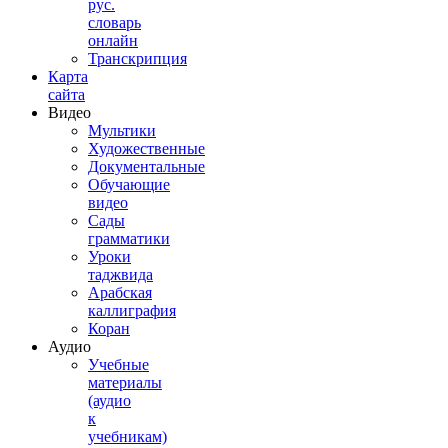
рус.
словарь
онлайн
Транскрипция
Карта
сайта
Видео
Мультики
Художественные
Документальные
Обучающие
видео
Сады
грамматики
Уроки
таджвида
Арабская
каллиграфия
Коран
Аудио
Учебные
материалы
(аудио
к
учебникам)