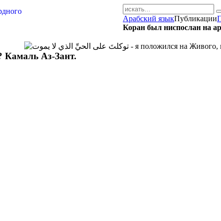
Арабский язык
Публикации
AR-RU.RU
Коран был ниспослан на а
сайт арабского языка
 Камаль Аз-Зант.