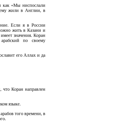
ан как «Мы ниспослали
нему жили в Англии, в
ение. Если я в России
можно жить в Казани и
имеет значения. Коран
 арабский по своему
ославит его Аллах и да
м, что Коран направлен
ком языке.
арабов того времени, в
го.