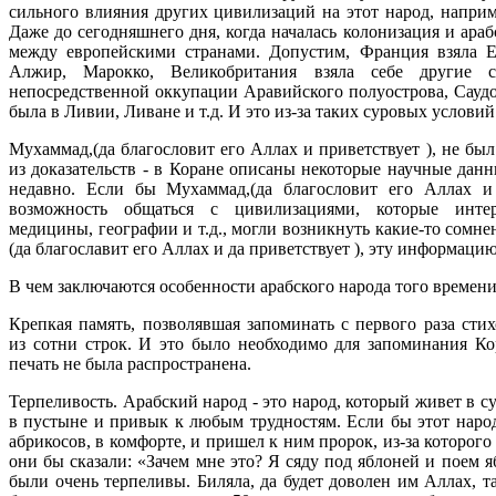
сильного влияния других цивилизаций на этот народ, наприм
Даже до сегодняшнего дня, когда началась колонизация и ара
между европейскими странами. Допустим, Франция взяла Е
Алжир, Марокко, Великобритания взяла себе другие 
непосредственной оккупации Аравийского полуострова, Саудо
была в Ливии, Ливане и т.д. И это из-за таких суровых услови
Мухаммад,(да благословит его Аллах и приветствует ), не бы
из доказательств - в Коране описаны некоторые научные дан
недавно. Если бы Мухаммад,(да благословит его Аллах и 
возможность общаться с цивилизациями, которые интер
медицины, географии и т.д., могли возникнуть какие-то сомне
(да благославит его Аллах и да приветствует ), эту информацию
В чем заключаются особенности арабского народа того времен
Крепкая память, позволявшая запоминать с первого раза сти
из сотни строк. И это было необходимо для запоминания Кор
печать не была распространена.
Терпеливость. Арабский народ - это народ, который живет в 
в пустыне и привык к любым трудностям. Если бы этот народ
абрикосов, в комфорте, и пришел к ним пророк, из-за которого
они бы сказали: «Зачем мне это? Я сяду под яблоней и поем я
были очень терпеливы. Биляла, да будет доволен им Аллах, т