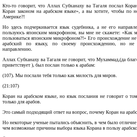
Кто-то говорит, что Аллах Субханаху ва Тагаля послал Кор
Коран законом на арабском языке», а вы хотите, чтобы по 
Америке?!
Но здесь подчеркивается язык судебника, а не его направл
пользуюсь японским микрофоном, вы мне не скажете: «Как 
пользоваться японским микрофоном?!» Его происхождение не 
арабский по языку, по своему происхождению, но не
направлению.
Аллах Субханаху ва Тагаля не говорит, что Мухаммад,(да благ
приветствует ), был послан только к арабам:
(107). Мы послали тебя только как милость для миров.
(21:107)
Коран на арабском языке, но язык послания не говорит о то
только для арабов.
Это самый подходящий ответ на вопрос, почему Коран на арабс
Но некоторые ученые пытались объяснить, в чем было отличие 
чем возможные причины выбора языка Корана в пользу арабско