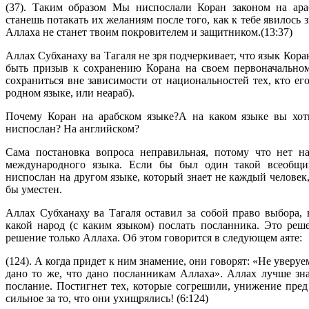
(37). Таким образом Мы ниспослали Коран законом на ара
станешь потакать их желаниям после того, как к тебе явилось 
Аллаха не станет твоим покровителем и защитником.(13:37)
Аллах Субханаху ва Тагаля не зря подчеркивает, что язык Кора
быть призыв к сохранению Корана на своем первоначально
сохраниться вне зависимости от национальностей тех, кто его
родном языке, или неараб).
Почему Коран на арабском языке?А на каком языке вы хот
ниспослан? На английском?
Сама постановка вопроса неправильная, потому что нет н
международного языка. Если бы был один такой всеобщи
ниспослан на другом языке, который знает не каждый человек,
бы уместен.
Аллах Субханаху ва Тагаля оставил за собой право выбора, 
какой народ (с каким языком) послать посланника. Это реше
решение только Аллаха. Об этом говорится в следующем аяте:
(124). А когда придет к ним знамение, они говорят: «Не уверуе
дано то же, что дано посланникам Аллаха». Аллах лучше зна
послание. Постигнет тех, которые согрешили, унижение пред
сильное за то, что они ухищрялись! (6:124)