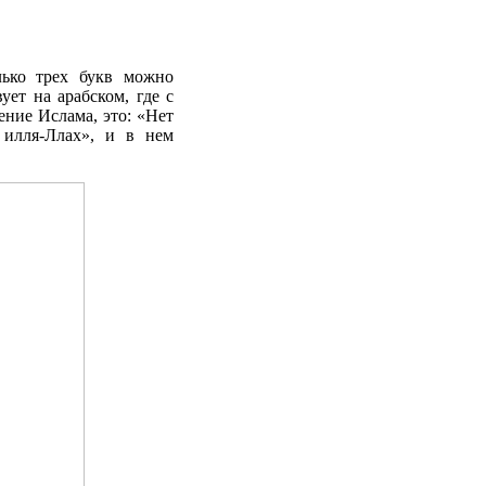
ько трех букв можно
ует на арабском, где с
ение Ислама, это: «Нет
 илля-Ллах», и в нем