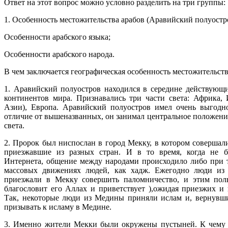
Ответ на этот вопрос можно условно разделить на три группы:
1. Особенность местожительства арабов (Аравийский полуостр
Особенности арабского языка;
Особенности арабского народа.
В чем заключается географическая особенность местожительств
1. Аравийский полуостров находился в середине действующ
континентов мира. Признавались три части света: Африка,
Азии), Европа. Аравийский полуостров имел очень выгодн
отличие от вышеназванных, он занимал центральное положени
света.
2. Пророк был ниспослан в город Мекку, в котором совершал
приезжавшие из разных стран. И в то время, когда не 
Интернета, общение между народами происходило либо при т
массовых движениях людей, как хадж. Ежегодно люди из 
приезжали в Мекку совершить паломничество, и этим поль
благословит его Аллах и приветствует ),ожидая приезжих и 
Так, некоторые люди из Медины приняли ислам и, вернувши
призывать к исламу в Медине.
3. Именно жители Мекки были окружены пустыней. К чему 