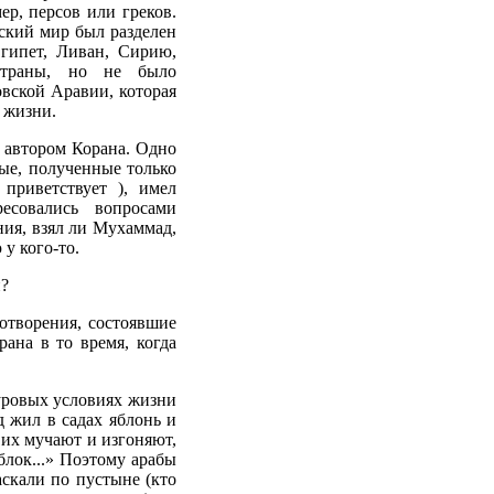
ер, персов или греков.
бский мир был разделен
гипет, Ливан, Сирию,
страны, но не было
вской Аравии, которая
й жизни.
л автором Корана. Одно
ные, полученные только
приветствует ), имел
есовались вопросами
ния, взял ли Мухаммад,
 у кого-то.
и?
хотворения, состоявшие
ана в то время, когда
суровых условиях жизни
 жил в садах яблонь и
 их мучают и изгоняют,
блок...» Поэтому арабы
аскали по пустыне (кто