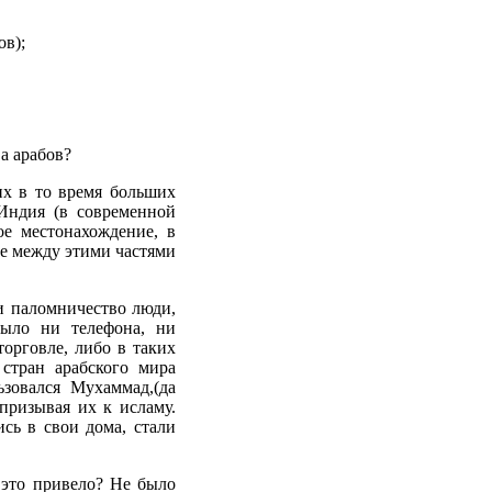
ов);
а арабов?
их в то время больших
 Индия (в современной
ое местонахождение, в
е между этими частями
и паломничество люди,
было ни телефона, ни
орговле, либо в таких
стран арабского мира
зовался Мухаммад,(да
призывая их к исламу.
сь в свои дома, стали
это привело? Не было