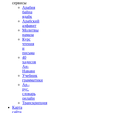
сервисы
Арабия
байна
ядайк
Арабский
алфавит
Молитвы
намаза
Курс
чтения
и
письма
40
хадисов
Ан-
Навави
Учебник
грамматики
Ар.-
рус.
словарь
онлайн
Транскрипция
Карта
сайта