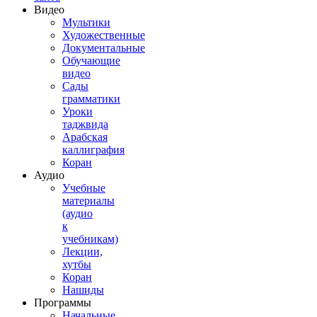
Видео
Мультики
Художественные
Документальные
Обучающие
видео
Сады
грамматики
Уроки
таджвида
Арабская
каллиграфия
Коран
Аудио
Учебные
материалы
(аудио
к
учебникам)
Лекции,
хутбы
Коран
Нашиды
Программы
Начальные