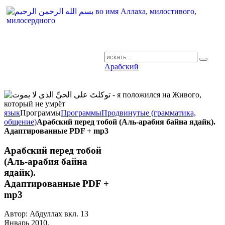
Арабский
AR-RU.RU
сайт арабского языка
язык
Программы
Программы
Продвинутые (грамматика,
общение)
Арабский перед тобой (Аль-арабия байна ядайк).
Адаптированные PDF + mp3
Арабский перед тобой
(Аль-арабия байна
ядайк).
Адаптированные PDF +
mp3
Автор: Абдуллах вкл.
13
Январь 2010
.