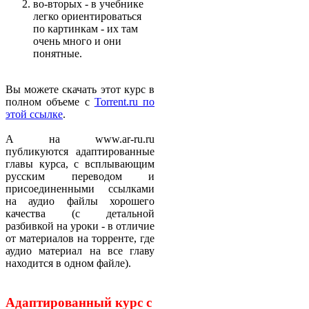
во-вторых - в учебнике
легко ориентироваться
по картинкам - их там
очень много и они
понятные.
Вы можете скачать этот курс в
полном объеме с
Torrent.ru по
этой ссылке
.
А на www.ar-ru.ru
публикуются адаптированные
главы курса, с всплывающим
русским переводом и
присоединенными ссылками
на аудио файлы хорошего
качества (с детальной
разбивкой на уроки - в отличие
от материалов на торренте, где
аудио материал на все главу
находится в одном файле).
Адаптированный курс с