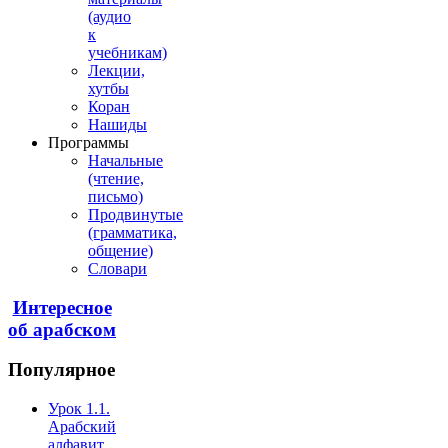
(аудио
к
учебникам)
Лекции,
хутбы
Коран
Нашиды
Программы
Начальные
(чтение,
письмо)
Продвинутые
(грамматика,
общение)
Словари
Интересное
об арабском
Популярное
Урок 1.1.
Арабский
алфавит.