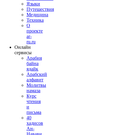
Языки
Путешествия
Медицина
Техника
О
проекте
ar-
ru.ru
Онлайн
сервисы
Арабия
байна
ядайк
Арабский
алфавит
Молитвы
намаза
Курс
чтения
и
письма
40
хадисов
Ан-
Навави