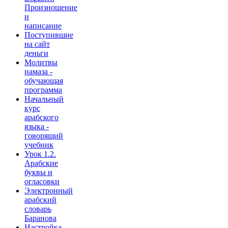
Произношение
и
написание
Поступившие
на сайт
деньги
Молитвы
намаза -
обучающая
программа
Начальный
курс
арабского
языка -
говорящий
учебник
Урок 1.2.
Арабские
буквы и
огласовки
Электронный
арабский
словарь
Баранова
Настройка