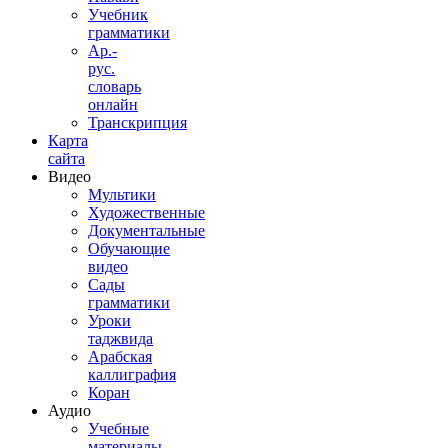
Учебник
грамматики
Ар.-
рус.
словарь
онлайн
Транскрипция
Карта
сайта
Видео
Мультики
Художественные
Документальные
Обучающие
видео
Сады
грамматики
Уроки
таджвида
Арабская
каллиграфия
Коран
Аудио
Учебные
материалы